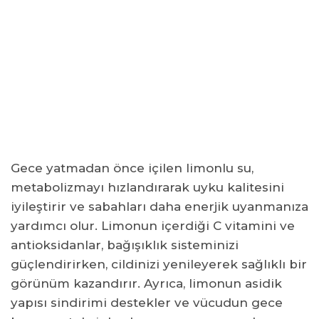
Limonlu Su Nasıl Hazırlanmalı?
Her Gece Limonlu Su İçmenin Uzun Vadeli Etkileri
Gece Limonlu Su İçmek Tansiyona Etki Eder mi?
Gece Ne Kadar Limonlu Su İçilmeli?
Hamilelikte Limonlu Su İçilir mi?
Limonlu Su Gece Zayıflatır mı?
Sık Sorulan Sorular
Gece yatmadan önce içilen limonlu su,
Gece limonlu su içmek zayıflatır mı?
metabolizmayı hızlandırarak uyku kalitesini
Yatmadan önce limonlu su içilir mi?
iyileştirir ve sabahları daha enerjik uyanmanıza
Gece limonlu su içmek cilde iyi gelir mi?
yardımcı olur. Limonun içerdiği C vitamini ve
Limonlu su uykuyu etkiler mi?
antioksidanlar, bağışıklık sisteminizi
Gece limonlu su içmek zararlı mı?
güçlendirirken, cildinizi yenileyerek sağlıklı bir
görünüm kazandırır. Ayrıca, limonun asidik
yapısı sindirimi destekler ve vücudun gece