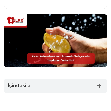
İçindekiler
Gece Yatmadan Önce Limonlu Su İçmenin Faydaları
Nelerdir?
Gece Yatmadan Önce Ilık Limonlu Su İçmek Faydalı mı?