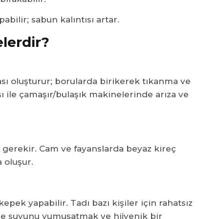
abilir; sabun kalıntısı artar.
elerdir?
kası oluşturur; borularda birikerek tıkanma ve
ısı ile çamaşır/bulaşık makinelerinde arıza ve
n gerekir. Cam ve fayanslarda beyaz kireç
a oluşur.
kepek yapabilir. Tadı bazı kişiler için rahatsız
içme suyunu yumuşatmak ve hijyenik bir