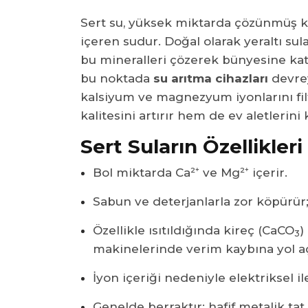
Sert su, yüksek miktarda çözünmüş k
içeren sudur. Doğal olarak yeraltı su
bu mineralleri çözerek bünyesine kata
bu noktada
su arıtma cihazları
devrey
kalsiyum ve magnezyum iyonlarını fi
kalitesini artırır hem de ev aletlerin
Sert Suların Özellikleri
Bol miktarda Ca²⁺ ve Mg²⁺ içerir.
Sabun ve deterjanlarla zor köpürür;
Özellikle ısıtıldığında kireç (CaCO
)
3
makinelerinde verim kaybına yol a
İyon içeriği nedeniyle elektriksel il
Genelde berraktır; hafif metalik tat 