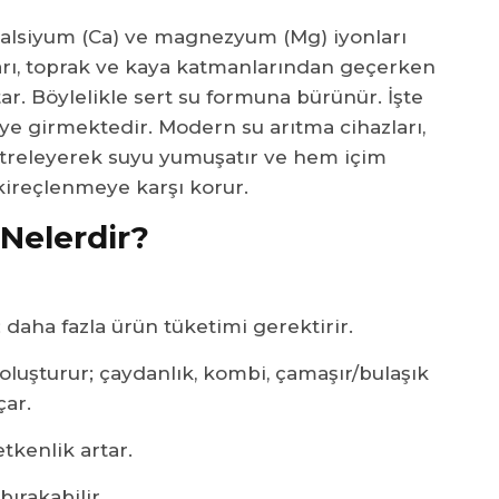
alsiyum (Ca) ve magnezyum (Mg) iyonları
ları, toprak ve kaya katmanlarından geçerken
r. Böylelikle sert su formuna bürünür. İşte
e girmektedir. Modern su arıtma cihazları,
ltreleyerek suyu yumuşatır ve hem içim
i kireçlenmeye karşı korur.
 Nelerdir?
 daha fazla ürün tüketimi gerektirir.
 oluşturur; çaydanlık, kombi, çamaşır/bulaşık
çar.
etkenlik artar.
bırakabilir.