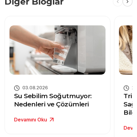
Diğer Bloglar
03.08.2026
27
Su Sebilim Soğutmuyor:
Trit
Nedenleri ve Çözümleri
Sağ
Bilg
Devamını Oku
Deva