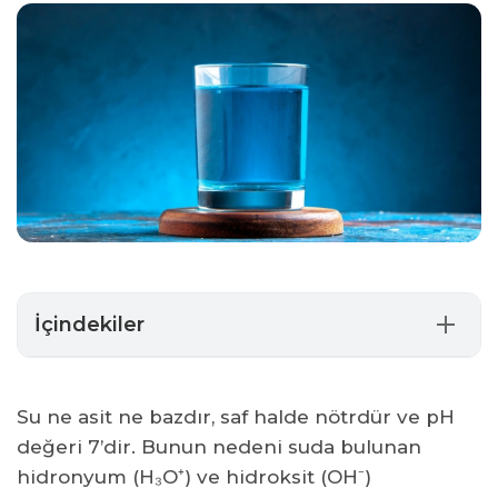
İçindekiler
Saf Su Neden Nötrdür?
Limonlu Su Asit Mi Baz Mı?
Su ne asit ne bazdır, saf halde nötrdür ve pH
Musluk Suyu Asit Mi Baz Mı?
değeri 7’dir. Bunun nedeni suda bulunan
Alkali Su Asit Mi Baz Mı?
hidronyum (H₃O⁺) ve hidroksit (OH⁻)