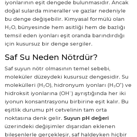
iyonlarının eşit dengede bulunmasıdır. Ancak
Vücudumuzun Sağlığı İçin İdeal Su Nasıl Olmalı?
doğal sularda mineraller ve gazlar nedeniyle
Asidik Su Zararlı Mıdır?
bu denge değişebilir. Kimyasal formülü olan
H₂O, bünyesinde hem asitliği hem de bazlığı
temsil eden iyonları eşit oranda barındırdığı
için kusursuz bir denge sergiler.
Saf Su Neden Nötrdür?
Saf suyun nötr olmasının temel sebebi,
moleküler düzeydeki kusursuz dengesidir. Su
molekülleri (H₂O), hidronyum iyonları (H₃O⁺) ve
hidroksit iyonlarına (OH⁻) ayrıştığında her iki
iyonun konsantrasyonu birbirine eşit kalır. Bu
eşitlik durumu pH cetvelinin tam orta
noktasına denk gelir.
Suyun pH değeri
üzerindeki değişimler dışarıdan eklenen
bileşenlerle gerçekleşir, saf haldeyken hiçbir