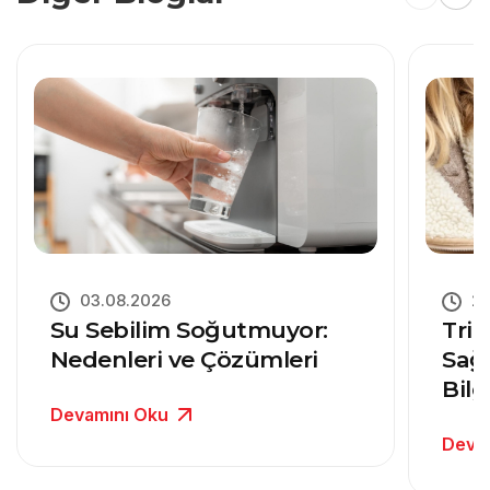
03.08.2026
27
Su Sebilim Soğutmuyor:
Trit
Nedenleri ve Çözümleri
Sağ
Bilg
Devamını Oku
Deva