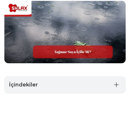
İçindekiler
Yağmur Suyu İçilir Mi?
Yağmur Suyu Nasıl Arıtılır?
Yağmur Suyunu Biriktirip Arıtılabilir Mi?
Yağmur Suyu Hangi Durumlarda İçilebilir?