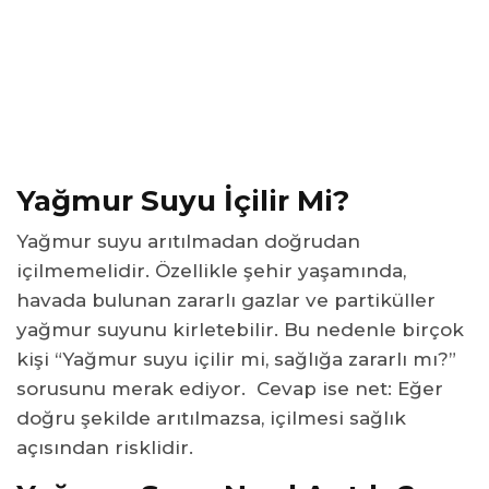
Yağmur Suyunun Faydaları Nelerdir?
Yağmur Suyu Temiz Midir?
Yağmur Suyu Kaynatılıp İçilir Mi?
Yağmur Suyu Saf Su Mudur?
Yağmur Suyu İçmek Sağlıklı mı?
Sık Sorulan Sorular
Yağmur Suyu İçilir Mi?
Yağmur Suyu Neden Doğrudan İçilmez?
Yağmur suyu arıtılmadan doğrudan
Yağmur Suyunu İçilebilir Hale Getirmek İçin Ne
Yapmak Gerekir?
içilmemelidir. Özellikle şehir yaşamında,
havada bulunan zararlı gazlar ve partiküller
Yağmur Suyu İçmenin Vücuda Zararı Var Mı?
yağmur suyunu kirletebilir. Bu nedenle birçok
Yağmur Suyu Evde Kullanılır Mı?
kişi “Yağmur suyu içilir mi, sağlığa zararlı mı?”
sorusunu merak ediyor.
Cevap ise net:
Eğer
doğru şekilde arıtılmazsa, içilmesi sağlık
açısından risklidir.