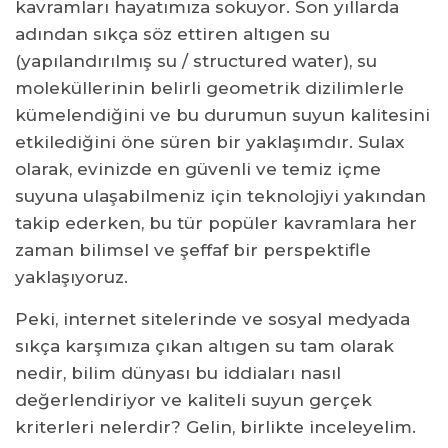
Manyetik Alan ve Girdap (Vortex) Sistemleri
kavramları hayatımıza sokuyor. Son yıllarda
adından sıkça söz ettiren altıgen su
Biyoseramik ve Mineral Filtreler
(yapılandırılmış su / structured water), su
Bilimsel Açıdan Altıgen Su
moleküllerinin belirli geometrik dizilimlerle
Altıgen Su Kilo Vermeye Yardımcı Olur mu?
kümelendiğini ve bu durumun suyun kalitesini
Altıgen Su Yan Etkileri veya Riskleri Var mı?
etkilediğini öne süren bir yaklaşımdır. Sulax
Güvenilir ve Sağlıklı Suyun Adresi: Sulax
olarak, evinizde en güvenli ve temiz içme
suyuna ulaşabilmeniz için teknolojiyi yakından
takip ederken, bu tür popüler kavramlara her
zaman bilimsel ve şeffaf bir perspektifle
yaklaşıyoruz.
Peki, internet sitelerinde ve sosyal medyada
sıkça karşımıza çıkan altıgen su tam olarak
nedir, bilim dünyası bu iddiaları nasıl
değerlendiriyor ve kaliteli suyun gerçek
kriterleri nelerdir? Gelin, birlikte inceleyelim.