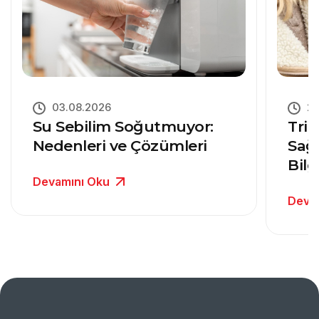
03.08.2026
27
Su Sebilim Soğutmuyor:
Trit
Nedenleri ve Çözümleri
Sağ
Bilg
Devamını Oku
Deva