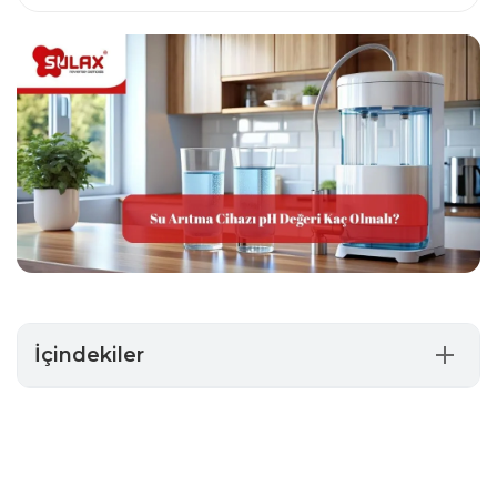
İçindekiler
Su Arıtma Cihazı pH Değeri Kaç Olmalı?
Arıtılan Su pH Değeri Neden Düşer?
Arıtma Suyu pH Değeri Nasıl Yükseltilir?