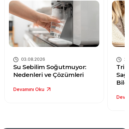
03.08.2026
27
Su Sebilim Soğutmuyor:
Trit
Nedenleri ve Çözümleri
Sağ
Bilg
Devamını Oku
Deva