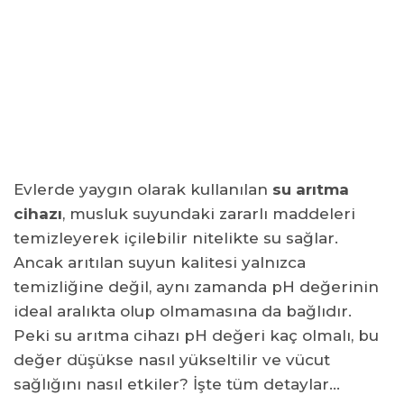
Su Arıtma Cihazları Ne Kadar Sağlıklı?
Arıtma Suyunun pH Değeri Nasıl Ölçülür?
Sık Sorulan Sorular
pH değeri düşük su içilirse ne olur?
Su arıtma cihazı pH değerini neden düşürür?
Alkalin su ile yüksek pH'lı su aynı şey mi?
pH yükselten filtreler ne kadar etkilidir?
Evlerde yaygın olarak kullanılan
su arıtma
pH değeri yüksek suyun zararları var mı?
cihazı
, musluk suyundaki zararlı maddeleri
temizleyerek içilebilir nitelikte su sağlar.
Ancak arıtılan suyun kalitesi yalnızca
temizliğine değil, aynı zamanda pH değerinin
ideal aralıkta olup olmamasına da bağlıdır.
Peki su arıtma cihazı pH değeri kaç olmalı, bu
değer düşükse nasıl yükseltilir ve vücut
sağlığını nasıl etkiler? İşte tüm detaylar…