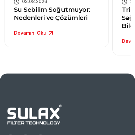
03.08.2026
27
Su Sebilim Soğutmuyor:
Trit
Nedenleri ve Çözümleri
Sağ
Bilg
Devamını Oku
Deva