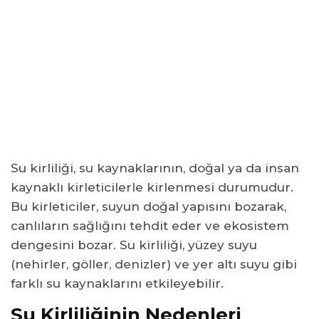
Su Kirliliği En Çok hangi Ülkelerde Görülür?
Su Kirliliği Nasıl Önlenir?
Dünya Genelinde Su Kirliliği Ne Kadar Yaygın?
Su Kirliliği Sonuçları Nelerdir?
Önemli Su Kirliliği Örnekleri Nelerdir?
Su Kirliliği Nasıl Çözülür?
Su Kirliliği Türleri Nelerdir?
Su kirliliği, su kaynaklarının, doğal ya da insan
Su Kirliliği Zararları Nedir? Etkileri Hangi Alanlara Yansır?
kaynaklı kirleticilerle kirlenmesi durumudur.
Bu kirleticiler, suyun doğal yapısını bozarak,
canlıların sağlığını tehdit eder ve ekosistem
dengesini bozar. Su kirliliği, yüzey suyu
(nehirler, göller, denizler) ve yer altı suyu gibi
farklı su kaynaklarını etkileyebilir.
Su Kirliliğinin Nedenleri