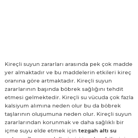
Kireçli Su Ev Aletlerine Zarar Verir Mi?
Kireçli Su İle Yemek Yapmak Zararlı Mıdır?
Kireçli Suyun Zararlarından Kurtulma Çözümleri?
Kireçli Suyu Uzun Süre İçmek Zarar Verir Mi?
Sık Sorulan Sorular
Kireçli su nasıl filtrelenir?
Sudaki kireci hangi filtre temizler?
Kireçli suyun zararları arasında pek çok madde
Su arıtma cihazı sudaki kireci önler mi?
yer almaktadır ve bu maddelerin etkileri kireç
oranına göre artmaktadır. Kireçli suyun
zararlarının başında böbrek sağlığını tehdit
etmesi gelmektedir. Kireçli su vücuda çok fazla
kalsiyum alımına neden olur bu da böbrek
taşlarının oluşumuna neden olur. Kireçli suyun
zararlarından korunmak ve daha sağlıklı bir
içme suyu elde etmek için
tezgah altı su