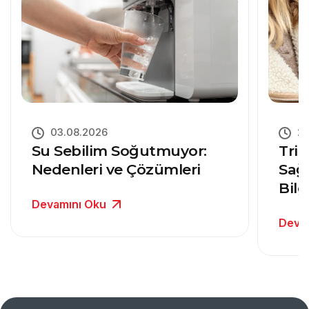
03.08.2026
27
Su Sebilim Soğutmuyor:
Trit
Nedenleri ve Çözümleri
Sağ
Bilg
Devamını Oku
Deva