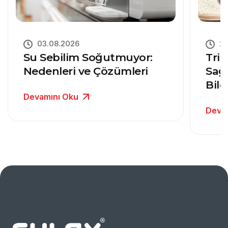
03.08.2026
27
Su Sebilim Soğutmuyor:
Trit
Nedenleri ve Çözümleri
Sağ
Bilg
Devamını Oku
Deva