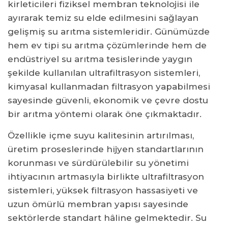
kirleticileri fiziksel membran teknolojisi ile
Sık Sorulan Sorular
ayırarak temiz su elde edilmesini sağlayan
Ultrafiltrasyon ile Reverse Osmosis (RO) Arasında Ne
Fark Var?
gelişmiş su arıtma sistemleridir. Günümüzde
hem ev tipi su arıtma çözümlerinde hem de
Ultrafiltrasyon Membranlarının Ömrü Ne Kadardır?
endüstriyel su arıtma tesislerinde yaygın
Ultrafiltrasyon ve Mikrofiltrasyon Arasındaki Fark
Nedir?
şekilde kullanılan ultrafiltrasyon sistemleri,
kimyasal kullanmadan filtrasyon yapabilmesi
Ultrafiltrasyon Sistemleri Güneş Enerjisi ile
Çalıştırılabilir mi?
sayesinde güvenli, ekonomik ve çevre dostu
Deniz Suyu Arıtılmasında Ultrafiltrasyon Sistemi
bir arıtma yöntemi olarak öne çıkmaktadır.
Kullanılır mı?
Özellikle içme suyu kalitesinin artırılması,
üretim proseslerinde hijyen standartlarının
korunması ve sürdürülebilir su yönetimi
ihtiyacının artmasıyla birlikte ultrafiltrasyon
sistemleri, yüksek filtrasyon hassasiyeti ve
uzun ömürlü membran yapısı sayesinde
sektörlerde standart hâline gelmektedir. Su