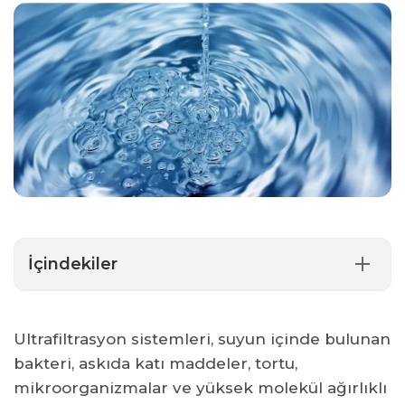
İçindekiler
Ultrafiltrasyon Sistemleri Nerelerde Kullanılır?
Ultrafiltrasyon Sistemi Özellikleri
Ultrafiltrasyon sistemleri, suyun içinde bulunan
Ultrafiltrasyon Sistemleri Nasıl Çalışır?
bakteri, askıda katı maddeler, tortu,
Ultrafiltrasyon Sistemleri Avantajları Nelerdir?
mikroorganizmalar ve yüksek molekül ağırlıklı