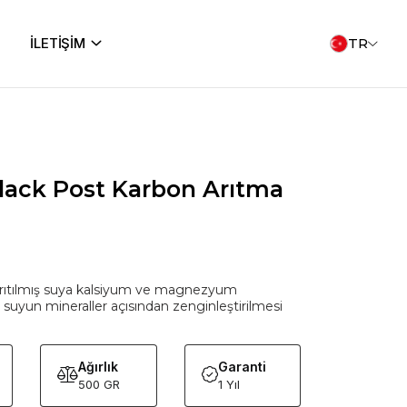
İLETİŞİM
TR
lack Post Karbon Arıtma
rıtılmış suya kalsiyum ve magnezyum
suyun mineraller açısından zenginleştirilmesi
Ağırlık
Garanti
500 GR
1 Yıl