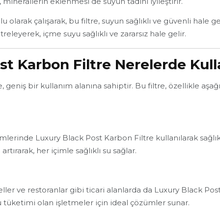
 minerallerin eklenmesi de suyun tadını iyileştirir.
u olarak çalışarak, bu filtre, suyun sağlıklı ve güvenli hale
ltreleyerek, içme suyu sağlıklı ve zararsız hale gelir.
t Karbon Filtre Nerelerde Kulla
 geniş bir kullanım alanına sahiptir. Bu filtre, özellikle aşa
mlerinde Luxury Black Post Karbon Filtre kullanılarak sağlık
i artırarak, her içimle sağlıklı su sağlar.
eller ve restoranlar gibi ticari alanlarda da Luxury Black Pos
su tüketimi olan işletmeler için ideal çözümler sunar.