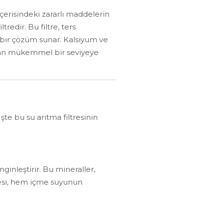
çerisindeki zararlı maddelerin
edir. Bu filtre, ters
n bir çözüm sunar. Kalsiyum ve
dan mükemmel bir seviyeye
şte bu su arıtma filtresinin
inleştirir. Bu mineraller,
esi, hem içme suyunun