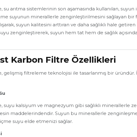
, su arıtma sistemlerinin son aşamasında kullanılan, suyun i
suyunun minerallerle zenginleştirilmesini sağlayan bir filtr
şarak, suyun kalitesini arttıran ve daha sağlıklı hale getire
uyu zenginleştirerek, suyun hem tat hem de sağlık açısın
t Karbon Filtre Özellikleri
 gelişmiş filtreleme teknolojisi ile tasarlanmış bir üründür. İ
 Su
, suyu kalsiyum ve magnezyum gibi sağlıklı minerallerle zeng
besin maddelerindendir. Suyun bu minerallerle zenginleşm
lı içme suyu elde etmenizi sağlar.
i