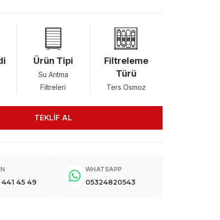
di
Ürün Tipi
Filtreleme
Türü
Su Arıtma
Filtreleri
Ters Osmoz
TEKLİF AL
ON
WHATSAPP
) 441 45 49
05324820543