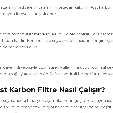
an zararlı maddelerin tamamını ortadan kaldırır. Post karbon s
enmeyen kimyasalları yok eder.
 ters osmoz sistemleriyle uyumlu olarak çalışır. Ters osmoz, 
rtadan kaldırırken, bu filtre suyu mineral açıdan zenginleş
n dengelenmiş olur.
, dayanıklı yapısıyla uzun süreli kullanıma uygundur. Yükse
su arıtma sağlayarak, uzun ömürlü ve verimli bir performans su
t Karbon Filtre Nasıl Çalışır?
, suyu önceki filtrasyon aşamalarından geçirerek, suyun içer
 kalsiyum ve magnezyum gibi minerallerle suyu zenginleştir