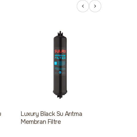
u
Luxury Black Su Arıtma
Luxury Black
Membran Filtre